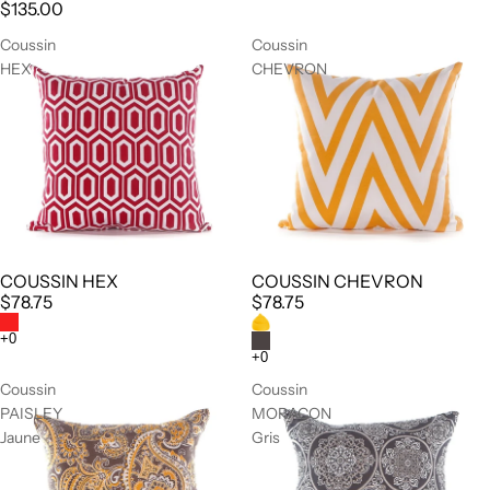
$135.00
Coussin
Coussin
HEX
CHEVRON
COUSSIN HEX
COUSSIN CHEVRON
$78.75
$78.75
Coussin
Coussin
PAISLEY
MORACON
Jaune
Gris