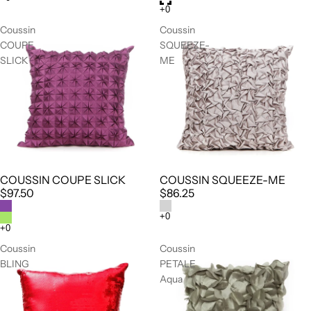
Coussin
Coussin
COUPE
SQUEEZE-
SLICK
ME
COUSSIN COUPE SLICK
COUSSIN SQUEEZE-ME
$97.50
$86.25
Coussin
Coussin
BLING
PETALE
Aqua