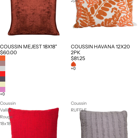
2pk
COUSSIN MEJEST 18X18"
COUSSIN HAVANA 12X20
$60.00
2PK
$81.25
Coussin
Coussin
Vallila
RUFFLE
Rouge
18x18