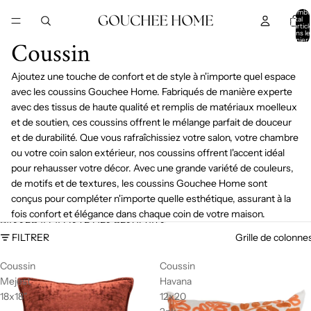
IGNORER ET PASSER AU CONTENU
Nombr
total
d’articl
dans le
Coussin
panier:
Ajoutez une touche de confort et de style à n'importe quel espace
avec les coussins Gouchee Home. Fabriqués de manière experte
avec des tissus de haute qualité et remplis de matériaux moelleux
et de soutien, ces coussins offrent le mélange parfait de douceur
et de durabilité. Que vous rafraîchissiez votre salon, votre chambre
ou votre coin salon extérieur, nos coussins offrent l'accent idéal
pour rehausser votre décor. Avec une grande variété de couleurs,
de motifs et de textures, les coussins Gouchee Home sont
conçus pour compléter n'importe quelle esthétique, assurant à la
fois confort et élégance dans chaque coin de votre maison.
PASSER À LA LISTE DES RÉSULTATS
FILTRER
Grille de colonne
Coussin
Coussin
Mejest
Havana
18x18"
12x20