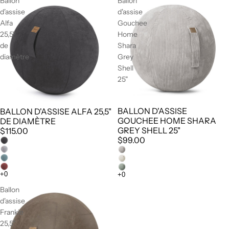
Ballon
Ballon
d'assise
d'assise
Alfa
Gouchee
25,5"
Home
de
Shara
diamètre
Grey
Shell
25"
BALLON D'ASSISE
BALLON D'ASSISE ALFA 25,5"
GOUCHEE HOME SHARA
DE DIAMÈTRE
GREY SHELL 25"
$115.00
$99.00
Ballon
d'assise
Frankie
25,5"