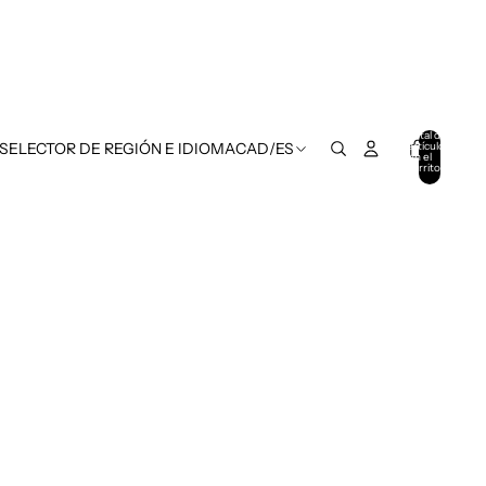
Total de
artículos
 SELECTOR DE REGIÓN E IDIOMA
CAD
/
ES
en el
carrito:
0