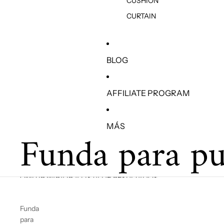
CUSHION
CURTAIN
BLOG
AFFILIATE PROGRAM
MÁS
Funda para pu
OMITIR PARA IR A LISTA DE RESULTADOS
Funda
para