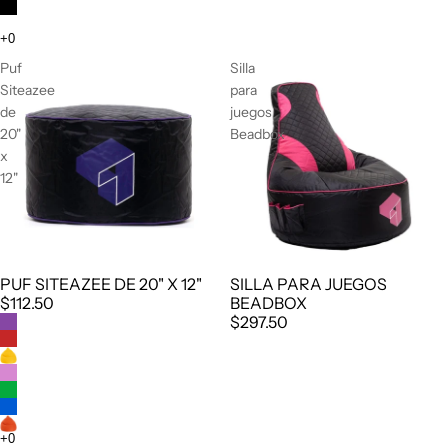
Puf
Silla
Siteazee
para
de
juegos
20"
Beadbox
x
12"
SILLA PARA JUEGOS
PUF SITEAZEE DE 20" X 12"
BEADBOX
$112.50
$297.50