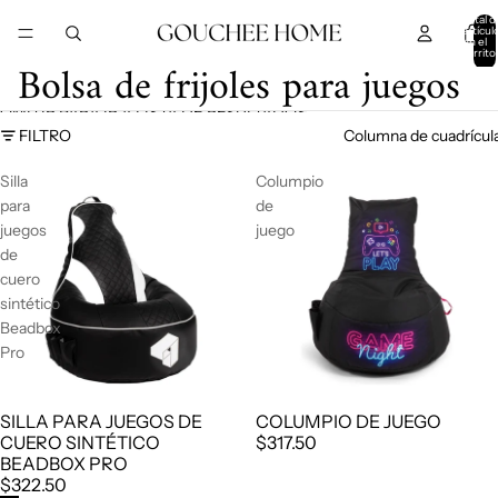
IR DIRECTAMENTE AL CONTENIDO
Total d
artícul
en el
carrito
Bolsa de frijoles para juegos
0
OMITIR PARA IR A LISTA DE RESULTADOS
FILTRO
Columna de cuadrícul
Silla
Columpio
para
de
juegos
juego
de
cuero
sintético
Beadbox
Pro
SILLA PARA JUEGOS DE
COLUMPIO DE JUEGO
CUERO SINTÉTICO
$317.50
BEADBOX PRO
$322.50