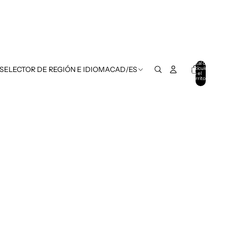
Total de
artículos
 SELECTOR DE REGIÓN E IDIOMA
CAD
/
ES
en el
carrito:
0