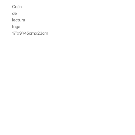
Cojín
de
lectura
Inga
17"x9"/45cmx23cm