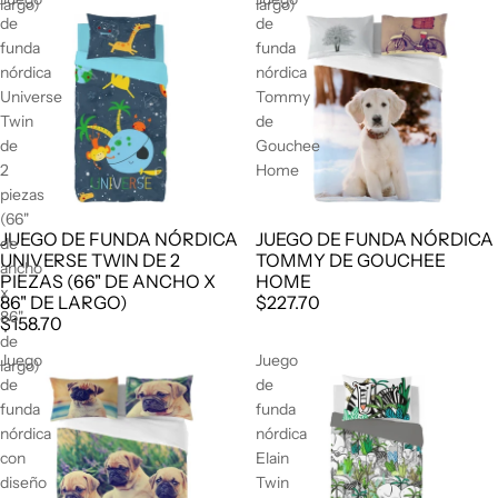
largo)
largo)
de
de
funda
funda
nórdica
nórdica
Universe
Tommy
Twin
de
de
Gouchee
2
Home
piezas
(66"
JUEGO DE FUNDA NÓRDICA
JUEGO DE FUNDA NÓRDICA
de
UNIVERSE TWIN DE 2
TOMMY DE GOUCHEE
ancho
PIEZAS (66" DE ANCHO X
HOME
x
86" DE LARGO)
$227.70
86"
$158.70
de
Juego
Juego
largo)
de
de
funda
funda
nórdica
nórdica
con
Elain
diseño
Twin