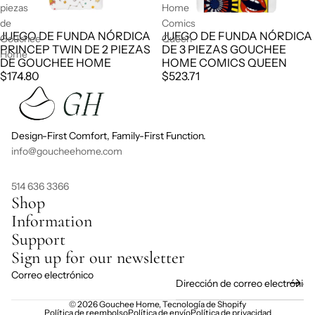
piezas
Home
de
Comics
JUEGO DE FUNDA NÓRDICA
JUEGO DE FUNDA NÓRDICA
Gouchee
Queen
PRINCEP TWIN DE 2 PIEZAS
DE 3 PIEZAS GOUCHEE
Home
DE GOUCHEE HOME
HOME COMICS QUEEN
$174.80
$523.71
Design-First Comfort, Family-First Function.
info@goucheehome.com
514 636 3366
Shop
Information
Support
Sign up for our newsletter
Correo electrónico
© 2026
Gouchee Home
,
Tecnología de Shopify
Política de reembolso
Política de envío
Política de privacidad