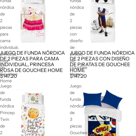
funda
funda
nórdica
nórdica
de
de
2
2
piezas
piezas
para
con
cama
diseño
individual,
de
JUEGO DE FUNDA NÓRDICA
JUEGO DE FUNDA NÓRDICA
princesa
piratas
DE 2 PIEZAS PARA CAMA
DE 2 PIEZAS CON DISEÑO
rosa
de
INDIVIDUAL, PRINCESA
DE PIRATAS DE GOUCHEE
de
Gouchee
ROSA DE GOUCHEE HOME
HOME
Gouchee
Home
$147.20
$147.20
Home
Juego
Juego
de
de
funda
funda
nórdica
nórdica
Princep
de
Twin
3
de
piezas
2
Gouchee