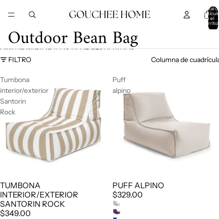
IR DIRECTAMENTE AL CONTENIDO
Total d
artícul
en el
carrito
Outdoor Bean Bag
0
OMITIR PARA IR A LISTA DE RESULTADOS
FILTRO
Columna de cuadrícul
Tumbona
Puff
interior/exterior
alpino
Santorin
Rock
TUMBONA
PUFF ALPINO
INTERIOR/EXTERIOR
$329.00
SANTORIN ROCK
$349.00