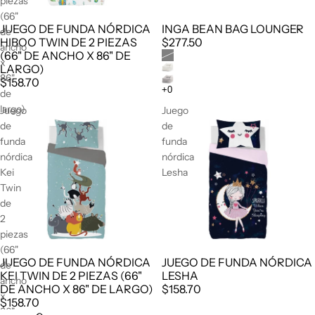
piezas
(66"
JUEGO DE FUNDA NÓRDICA
INGA BEAN BAG LOUNGER
de
HIBOO TWIN DE 2 PIEZAS
$277.50
ancho
(66" DE ANCHO X 86" DE
x
LARGO)
86"
$158.70
de
largo)
Juego
Juego
de
de
funda
funda
nórdica
nórdica
Kei
Lesha
Twin
de
2
piezas
(66"
JUEGO DE FUNDA NÓRDICA
JUEGO DE FUNDA NÓRDICA
de
KEI TWIN DE 2 PIEZAS (66"
LESHA
ancho
DE ANCHO X 86" DE LARGO)
$158.70
x
$158.70
86"