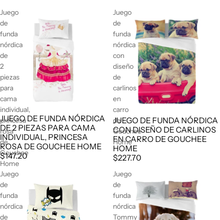
Juego
Juego
de
de
funda
funda
nórdica
nórdica
de
con
2
diseño
piezas
de
para
carlinos
cama
en
individual,
carro
JUEGO DE FUNDA NÓRDICA
JUEGO DE FUNDA NÓRDICA
princesa
de
DE 2 PIEZAS PARA CAMA
CON DISEÑO DE CARLINOS
rosa
Gouchee
INDIVIDUAL, PRINCESA
EN CARRO DE GOUCHEE
de
Home
ROSA DE GOUCHEE HOME
HOME
Gouchee
$147.20
$227.70
Home
Juego
Juego
de
de
funda
funda
nórdica
nórdica
de
Tommy