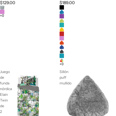
$129.00
$189.00
Juego
Sillón
de
puff
funda
mullido
nórdica
Elain
Twin
de
2