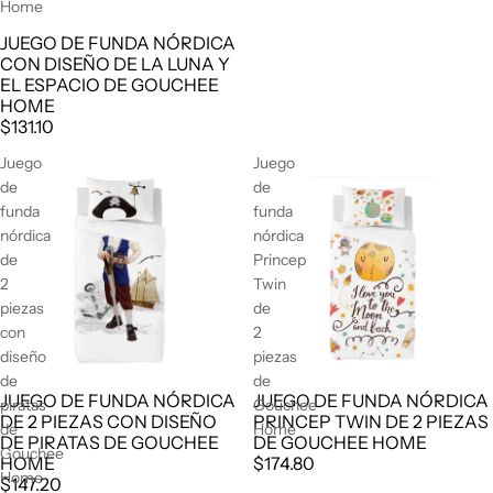
Home
JUEGO DE FUNDA NÓRDICA
CON DISEÑO DE LA LUNA Y
EL ESPACIO DE GOUCHEE
HOME
$131.10
Juego
Juego
de
de
funda
funda
nórdica
nórdica
de
Princep
2
Twin
piezas
de
con
2
diseño
piezas
de
de
JUEGO DE FUNDA NÓRDICA
JUEGO DE FUNDA NÓRDICA
piratas
Gouchee
DE 2 PIEZAS CON DISEÑO
PRINCEP TWIN DE 2 PIEZAS
de
Home
DE PIRATAS DE GOUCHEE
DE GOUCHEE HOME
Gouchee
HOME
$174.80
Home
$147.20