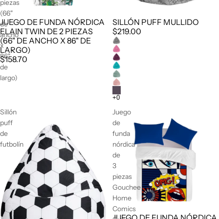
piezas
(66"
JUEGO DE FUNDA NÓRDICA
SILLÓN PUFF MULLIDO
de
ELAIN TWIN DE 2 PIEZAS
$219.00
ancho
(66" DE ANCHO X 86" DE
x
LARGO)
86"
$158.70
de
largo)
Sillón
Juego
puff
de
de
funda
futbolín
nórdica
de
3
piezas
Gouchee
Home
Comics
JUEGO DE FUNDA NÓRDICA