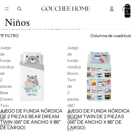
IR DIRECTAMENTE AL CONTENIDO
Total d
artícul
en el
carrito
Niños
0
OMITIR PARA IR A LISTA DE RESULTADOS
FILTRO
Columna de cuadrícul
Juego
Juego
de
de
funda
funda
nórdica
nórdica
de
Boom
2
Twin
piezas
de
Bear
2
Dream
piezas
Twin
(66"
JUEGO DE FUNDA NÓRDICA
JUEGO DE FUNDA NÓRDICA
(66"
de
DE 2 PIEZAS BEAR DREAM
BOOM TWIN DE 2 PIEZAS
de
ancho
TWIN (66" DE ANCHO X 86"
(66" DE ANCHO X 86" DE
ancho
x
DE LARGO)
LARGO)