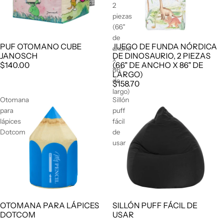
2
piezas
(66"
de
PUF OTOMANO CUBE
JUEGO DE FUNDA NÓRDICA
ancho
JANOSCH
DE DINOSAURIO, 2 PIEZAS
x
$140.00
(66" DE ANCHO X 86" DE
86"
LARGO)
de
$158.70
largo)
Otomana
Sillón
para
puff
lápices
fácil
Dotcom
de
usar
OTOMANA PARA LÁPICES
SILLÓN PUFF FÁCIL DE
DOTCOM
USAR