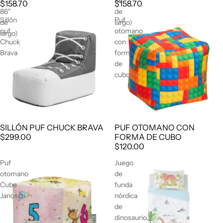
x
86"
$158.70
$158.70
86"
de
Sillón
Puf
de
largo)
puf
otomano
largo)
Chuck
con
Brava
forma
de
cubo
PUF OTOMANO CON
SILLÓN PUF CHUCK BRAVA
FORMA DE CUBO
$299.00
$120.00
Puf
Juego
otomano
de
Cube
funda
Janosch
nórdica
de
dinosaurio,