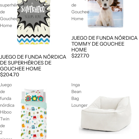
superhéroes
de
de
Gouchee
Gouchee
Home
Home
JUEGO DE FUNDA NÓRDICA
TOMMY DE GOUCHEE
HOME
$227.70
JUEGO DE FUNDA NÓRDICA
DE SUPERHÉROES DE
GOUCHEE HOME
$204.70
Juego
Inga
de
Bean
funda
Bag
nórdica
Lounger
Hiboo
Twin
de
2