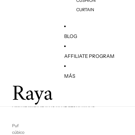
CUSHION
CURTAIN
BLOG
AFFILIATE PROGRAM
MÁS
Raya
OMITIR PARA IR A LISTA DE RESULTADOS
Puf
cúbico