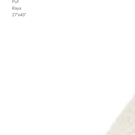
Puf
Raya
27"x43"