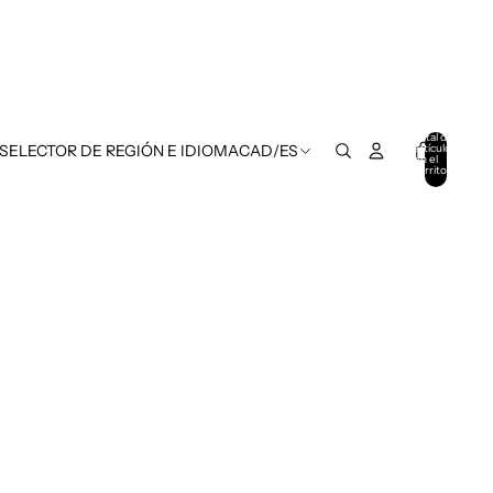
Total de
artículos
 SELECTOR DE REGIÓN E IDIOMA
CAD
/
ES
en el
carrito:
0